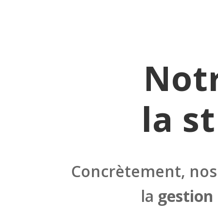
Notr
la s
Concrètement, nos s
la
gestion