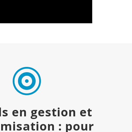

ls en gestion et
imisation : pour