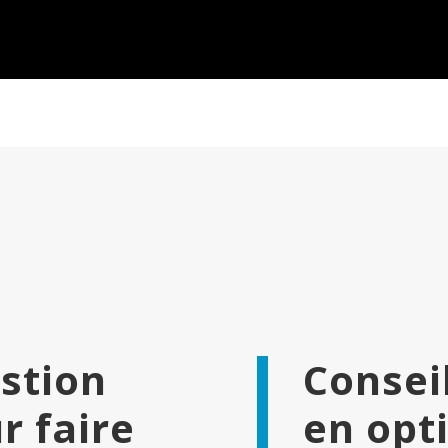
estion
Consei
r faire
en opt