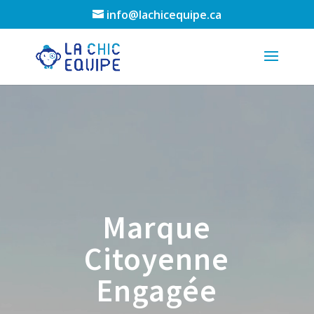
info@lachicequipe.ca
Lecteur
vidéo
Marque
Citoyenne
Engagée