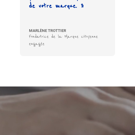
de votre marque. »
MARLÈNE TROTTIER
Fondatrice de la Marque citoyenne
engagée
Lecteur
vidéo